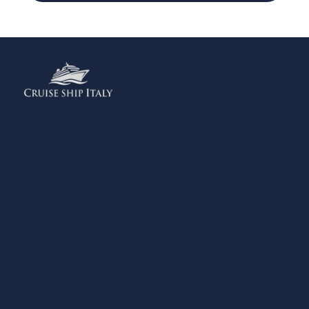
Menu
Home
Contattaci
Aggiungi la tua Attività
Normativa sulla Privacy
Note Legali
Cosa Fare
Mangiare e Bere
Shopping
Esperienze
Dove Dormire
Sport & Benessere
Servizi