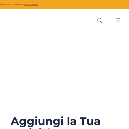
SEI UN’ATTIVITÀ DI CIVITAVECCHIA?
UNISCITI AL PORTALE
Aggiungi la Tua