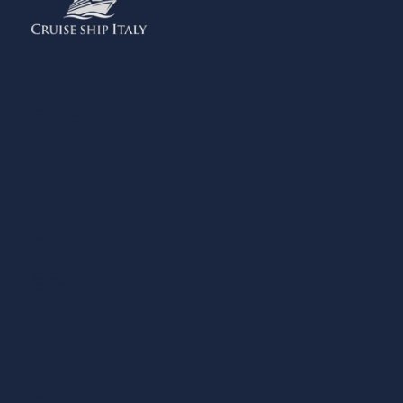
Menu
Home
Contattaci
Aggiungi la tua Attività
Normativa sulla Privacy
Note Legali
Cosa Fare
Mangiare e Bere
Shopping
Esperienze
Dove Dormire
Sport & Benessere
Servizi
Esplora