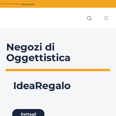
SEI UN’ATTIVITÀ DI CIVITAVECCHIA?
UNISCITI AL PORTALE
Negozi di
Oggettistica
IdeaRegalo
Dettagli