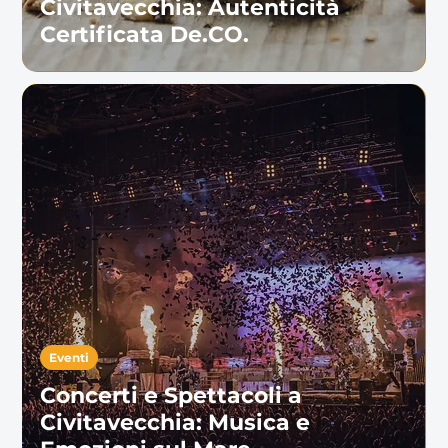
Civitavecchia: Autenticità
Certificata De.CO.
Eventi
Concerti e Spettacoli a
Civitavecchia: Musica e