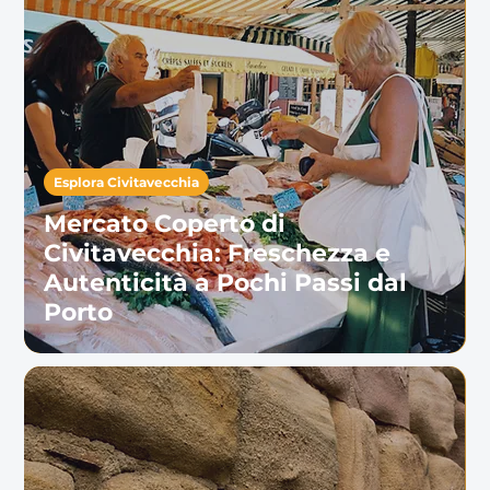
Esplora Civitavecchia
Mercato Coperto di
Civitavecchia: Freschezza e
Autenticità a Pochi Passi dal
Porto