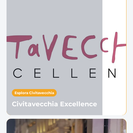
Esplora Civitavecchia
Civitavecchia Excellence