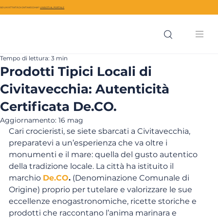
SEI UN’ATTIVITÀ DI CIVITAVECCHIA?
UNISCITI AL PORTALE
Tempo di lettura: 3 min
Prodotti Tipici Locali di
Civitavecchia: Autenticità
Certificata De.CO.
Aggiornamento:
16 mag
Cari crocieristi, se siete sbarcati a Civitavecchia, 
preparatevi a un’esperienza che va oltre i 
monumenti e il mare: quella del gusto autentico 
della tradizione locale. La città ha istituito il 
marchio 
De.CO
.
 (Denominazione Comunale di 
Origine) proprio per tutelare e valorizzare le sue 
eccellenze enogastronomiche, ricette storiche e 
prodotti che raccontano l’anima marinara e 