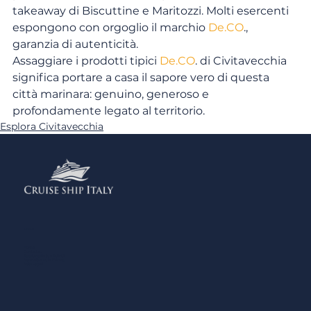
takeaway di Biscuttine e Maritozzi. Molti esercenti 
espongono con orgoglio il marchio 
De.CO
., 
garanzia di autenticità.
Assaggiare i prodotti tipici 
De.CO
. di Civitavecchia 
significa portare a casa il sapore vero di questa 
città marinara: genuino, generoso e 
profondamente legato al territorio.
Esplora Civitavecchia
Menu
Home
Contattaci
Aggiungi la tua Attività
Normativa sulla Privacy
Note Legali