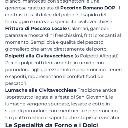
bianco, mantecati con spaghettoni e una 
generosa grattugiata di 
Pecorino Romano DOP
. Il 
contrasto tra il dolce del polpo e il sapido del 
formaggio è una vera specialità civitavecchiese.
Frittura di Pescato Locale
 Calamari, gamberi, 
paranza e moscardini freschissimi, fritti croccanti al 
momento. Semplicità e qualità del pescato 
giornaliero che arriva direttamente dal porto.
Polpetti alla Civitavecchiese
 (o Polpetti Affogati) 
Piccoli polpi cotti lentamente in umido con 
pomodoro, aglio, prezzemolo e peperoncino. Teneri 
e saporiti, rappresentano il comfort food dei 
pescatori.
Lumache alla Civitavecchiese
 Tradizione antica 
(soprattutto legata alla festa di San Giovanni), le 
lumache vengono spurgate, lessate e cotte in 
sugo di pomodoro con mentuccia e peperoncino. 
Un piatto rustico e saporito che stupisce i visitatori.
Le Specialità da Forno e i Dolci