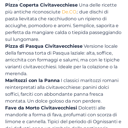
Pizza Coperta Civitavecchiese
 Una delle ricette 
più antiche riconosciute 
De.CO
.: due dischi di 
pasta lievitata che racchiudono un ripieno di 
acciughe, pomodoro e aromi. Semplice, saporita e 
perfetta da mangiare calda o tiepida passeggiando 
sul lungomare.
Pizza di Pasqua Civitavecchiese
 Versione locale 
della famosa torta di Pasqua laziale: alta, soffice, 
arricchita con formaggi e salumi, ma con le tipiche 
varianti civitavecchiesi. Ideale per la colazione o la 
merenda.
Maritozzi con la Panna
 I classici maritozzi romani 
reinterpretati alla civitavecchiese: panini dolci 
soffici, farciti con abbondante panna fresca 
montata. Un dolce goloso da non perdere.
Fave da Morto Civitavecchiesi
 Dolcetti alle 
mandorle a forma di fava, profumati con scorza di 
limone e cannella. Tipici del periodo di Ognissanti e 