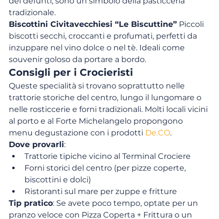
dei defunti, sono un simbolo della pasticceria 
tradizionale.
Biscottini Civitavecchiesi “Le Biscuttine”
 Piccoli 
biscotti secchi, croccanti e profumati, perfetti da 
inzuppare nel vino dolce o nel tè. Ideali come 
souvenir goloso da portare a bordo.
Consigli per i Crocieristi
Queste specialità si trovano soprattutto nelle 
trattorie storiche del centro, lungo il lungomare o 
nelle rosticcerie e forni tradizionali. Molti locali vicini 
al porto e al Forte Michelangelo propongono 
menu degustazione con i prodotti 
De.CO
.
Dove provarli
:
Trattorie tipiche vicino al Terminal Crociere
Forni storici del centro (per pizze coperte, 
biscottini e dolci)
Ristoranti sul mare per zuppe e fritture
Tip pratico
: Se avete poco tempo, optate per un 
pranzo veloce con Pizza Coperta + Frittura o un 