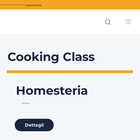
SEI UN’ATTIVITÀ DI CIVITAVECCHIA?
UNISCITI AL PORTALE
Cooking Class
Homesteria
Via Doria 4
Dettagli