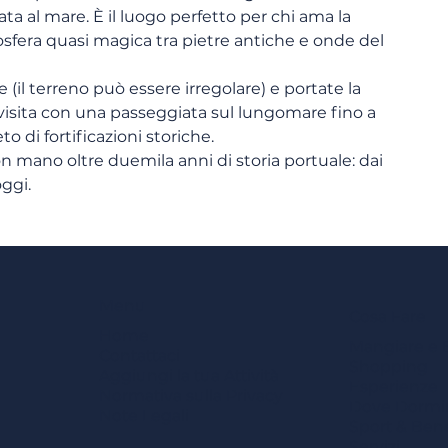
a al mare. È il luogo perfetto per chi ama la 
mosfera quasi magica tra pietre antiche e onde del 
(il terreno può essere irregolare) e portate la 
isita con una passeggiata sul lungomare fino a 
 di fortificazioni storiche.
on mano oltre duemila anni di storia portuale: dai 
oggi.
Menu
Cosa Fare
Home
Mangiare e 
Contattaci
Shopping
Aggiungi la tua Attività
Esperienze
Normativa sulla Privacy
Dove Dormi
Note Legali
Sport & Ben
Servizi