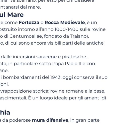
inante scenario, perfetto per chi desidera 
ontanarsi dal mare.
sul Mare
he come 
Fortezza
 o 
Rocca Medievale
, è un 
struito intorno all’anno 1000-1400 sulle rovine 
rno di Centumcellae, fondato da Traiano).
di cui sono ancora visibili parti delle antiche 
 dalle incursioni saracene e piratesche.
ata, in particolare sotto Papa Paolo II e con 
ane.
bombardamenti del 1943, oggi conserva il suo 
ioni.
rapposizione storica: rovine romane alla base, 
scimentali. È un luogo ideale per gli amanti di 
chia
a da poderose 
mura difensive
, in gran parte 