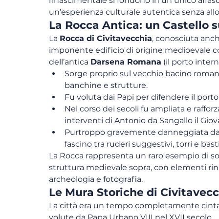
rinascimentale si fondono in un unico affasc
un’esperienza culturale autentica senza all
La Rocca Antica: un Castello 
La 
Rocca di Civitavecchia
, conosciuta anc
imponente edificio di origine medioevale co
dell’antica 
Darsena Romana
 (il porto inte
Sorge proprio sul vecchio bacino romano, 
banchine e strutture.
Fu voluta dai Papi per difendere il porto
Nel corso dei secoli fu ampliata e rafforz
interventi di Antonio da Sangallo il Giov
Purtroppo gravemente danneggiata dai 
fascino tra ruderi suggestivi, torri e bast
La Rocca rappresenta un raro esempio di sov
struttura medievale sopra, con elementi rina
archeologia e fotografia.
Le Mura Storiche di Civitavec
La città era un tempo completamente cint
volute da Papa Urbano VIII nel XVII secolo.