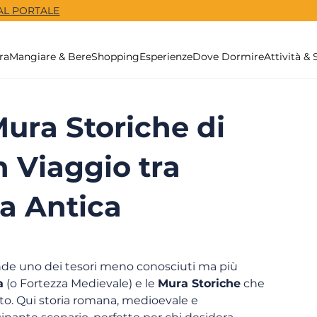
 AL PORTALE
ra
Mangiare & Bere
Shopping
Esperienze
Dove Dormire
Attività & 
ura Storiche di
n Viaggio tra
a Antica
onde uno dei tesori meno conosciuti ma più 
a
 (o Fortezza Medievale) e le 
Mura Storiche
 che 
to. Qui storia romana, medioevale e 