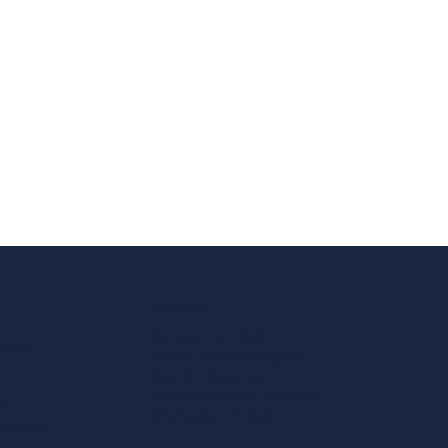
Esplora
Itinerari a piedi
Bere
Forte Michelangelo
Centro Storico
Rocca e Mura Antiche
re
Mercato e Negozi
essere