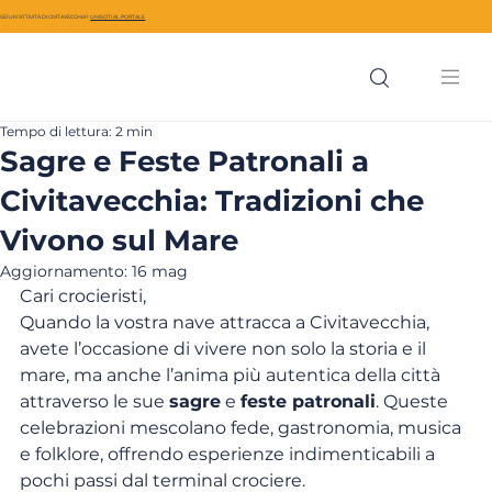
SEI UN’ATTIVITÀ DI CIVITAVECCHIA?
UNISCITI AL PORTALE
Tempo di lettura: 2 min
Sagre e Feste Patronali a
Civitavecchia: Tradizioni che
Vivono sul Mare
Aggiornamento:
16 mag
Cari crocieristi,
Quando la vostra nave attracca a Civitavecchia, 
avete l’occasione di vivere non solo la storia e il 
mare, ma anche l’anima più autentica della città 
attraverso le sue 
sagre
 e 
feste patronali
. Queste 
celebrazioni mescolano fede, gastronomia, musica 
e folklore, offrendo esperienze indimenticabili a 
pochi passi dal terminal crociere.