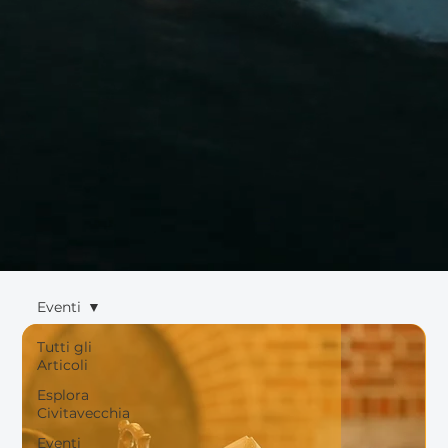
Eventi
Tutti gli
Articoli
Esplora
Civitavecchia
Eventi