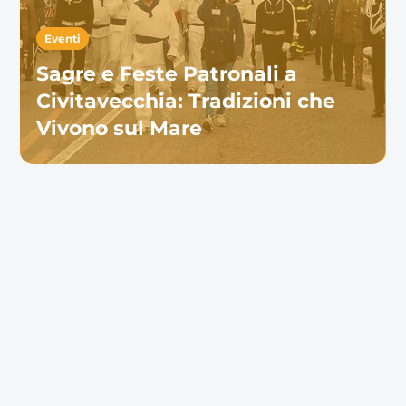
Eventi
Sagre e Feste Patronali a
Civitavecchia: Tradizioni che
Vivono sul Mare