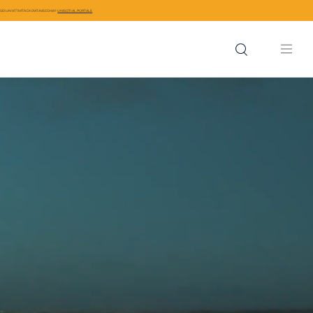
SEI UN’ATTIVITÀ DI CIVITAVECCHIA?
UNISCITI AL PORTALE