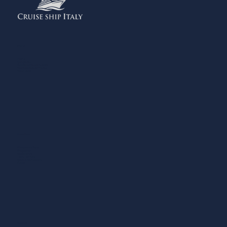
Menu
Home
Contattaci
Aggiungi la tua Attività
Normativa sulla Privacy
Note Legali
Cosa Fare
Mangiare e Bere
Shopping
Esperienze
Dove Dormire
Sport & Benessere
Servizi
Esplora