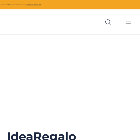
SEI UN’ATTIVITÀ DI CIVITAVECCHIA?
UNISCITI AL PORTALE
IdeaRegalo