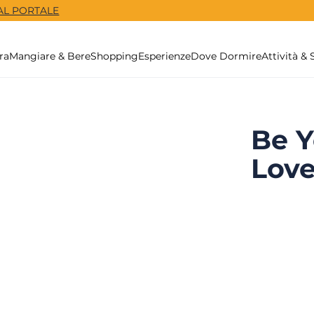
 AL PORTALE
ra
Mangiare & Bere
Shopping
Esperienze
Dove Dormire
Attività & 
Be Y
Love