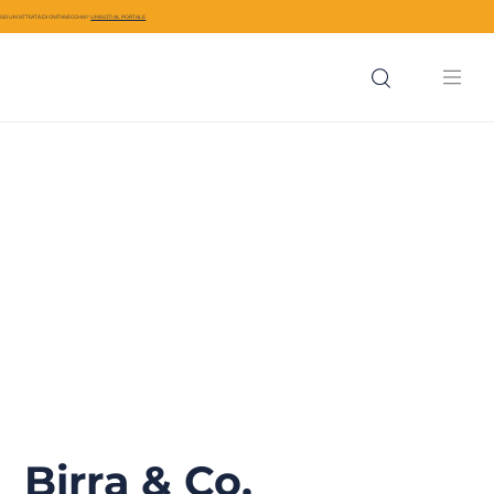
SEI UN’ATTIVITÀ DI CIVITAVECCHIA?
UNISCITI AL PORTALE
Birra & Co.