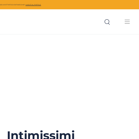
SEI UN’ATTIVITÀ DI CIVITAVECCHIA?
UNISCITI AL PORTALE
Intimissimi