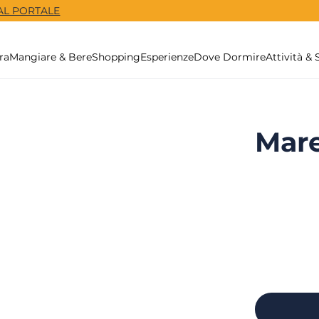
 AL PORTALE
ra
Mangiare & Bere
Shopping
Esperienze
Dove Dormire
Attività & 
Mare