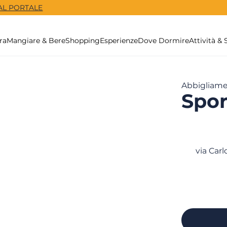
 AL PORTALE
ra
Mangiare & Bere
Shopping
Esperienze
Dove Dormire
Attività & 
Abbigliam
Spor
via Car