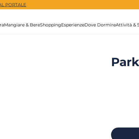
 AL PORTALE
ra
Mangiare & Bere
Shopping
Esperienze
Dove Dormire
Attività & 
Par