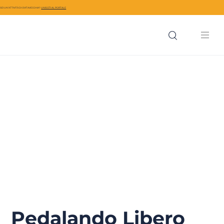
SEI UN’ATTIVITÀ DI CIVITAVECCHIA?
UNISCITI AL PORTALE
Pedalando Libero