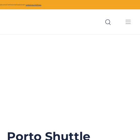
SEI UN’ATTIVITÀ DI CIVITAVECCHIA?
UNISCITI AL PORTALE
Porto Shuttle