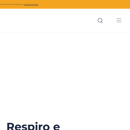
SEI UN’ATTIVITÀ DI CIVITAVECCHIA?
UNISCITI AL PORTALE
Respiro e