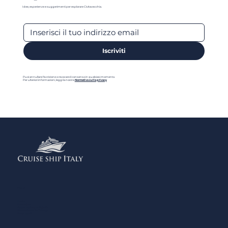
Idee, esperienze e suggerimenti per esplorare Civitavecchia.
Iscriviti
Puoi annullare l'iscrizione o revocare il consenso in qualsiasi momento.
Per ulteriori informazioni, leggi la nostra
Normativa sulla privacy
Menu
Home
Contattaci
Aggiungi la tua Attività
Normativa sulla Privacy
Note Legali