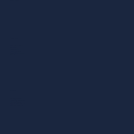
Note Legali
Cosa Fare
Mangiare e Bere
Shopping
Esperienze
Dove Dormire
Sport & Benessere
Servizi
Esplora
Itinerari a piedi
Forte Michelangelo
Centro Storico
Rocca e Mura Antiche
Mercato e Negozi