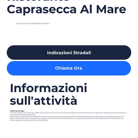
Caprasecca Al Mare
Lungomare Ammiraglio Thaon de Revel, 4
Indicazioni Stradali
Chiama Ora
Informazioni
sull'attività
Tradizione e mare
La nostra storia inizia nel lontano 1949, quando il bisnonno Checco, animato dall’amore per il mare e la cucina genuina, decise di aprire le porte di un
piccolo ristorante a Civitavecchia.
Da quel giorno, generazione dopo generazione, la passione per i sapori autentici e le tradizioni familiari è la caratteristica primaria di Caprasecca al
Mare. La visione di Checco di creare un luogo in cui le persone potessero sentirsi a casa, gustando piatti ricchi di storia e sapori mediterranei, vive
ancora oggi sotto la guida attenta di Alessandro.