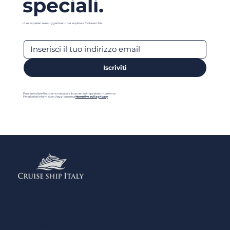
speciali.
Idee, esperienze e suggerimenti per esplorare Civitavecchia.
Iscriviti
Puoi annullare l'iscrizione o revocare il consenso in qualsiasi momento.
Per ulteriori informazioni, leggi la nostra
Normativa sulla privacy
Menu
Home
Contattaci
Aggiungi la tua Attività
Normativa sulla Privacy