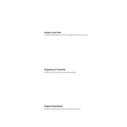
Scopri cosa fare
Chatta via WhatsApp e ricevi consigli su ristoranti, bar, tour.
Organizza il Transfer
Chatta per informarti sui servizi di trasporto.
Mappa Interattiva
Esplora Civitavecchia con una mappa interattiva.