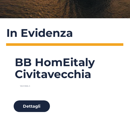
Portale di Promozione Turistica
In Evidenza
BB HomEitaly
Civitavecchia
Via A. Doria , 4
Dettagli